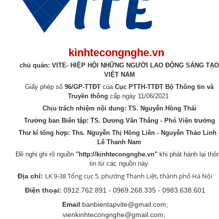
kinhtecongnghe.vn
chủ quản: VITE- HIỆP HỘI NHỮNG NGƯỜI LAO ĐỘNG SÁNG TẠO
VIỆT NAM
Giấy phép số
96/GP-TTĐT
của
Cục PTTH-TTĐT Bộ Thông tin và
Truyền thông
cấp ngày 11/06/2021
Chịu trách nhiệm nội dung: TS. Nguyễn Hồng Thái
Trưởng ban Biên tập: TS. Dương Văn Thắng - Phó Viện trưởng
Thư kí tổng hợp:
Ths. Nguyễn Thị Hồng Liên - Nguyễn Thảo Linh 
Lê Thanh Nam
Đề nghị ghi rõ nguồn
"
http://kinhtecongnghe.vn
"
khi phát hành lại thô
tin từ các nguồn này.
LK 9-38 Tổng cục 5, phường Thanh Liệt, thành phố Hà Nội
Địa chỉ:
Điện thoại:
0912.762.891 - 0969.268.335 - 0983.638.601
Email
:banbientapvite@gmail.com;
vienkinhtecongnghe@gmail.com;