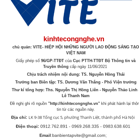
kinhtecongnghe.vn
chủ quản: VITE- HIỆP HỘI NHỮNG NGƯỜI LAO ĐỘNG SÁNG TẠO
VIỆT NAM
Giấy phép số
96/GP-TTĐT
của
Cục PTTH-TTĐT Bộ Thông tin và
Truyền thông
cấp ngày 11/06/2021
Chịu trách nhiệm nội dung: TS. Nguyễn Hồng Thái
Trưởng ban Biên tập: TS. Dương Văn Thắng - Phó Viện trưởng
Thư kí tổng hợp:
Ths. Nguyễn Thị Hồng Liên - Nguyễn Thảo Linh 
Lê Thanh Nam
Đề nghị ghi rõ nguồn
"
http://kinhtecongnghe.vn
"
khi phát hành lại thô
tin từ các nguồn này.
LK 9-38 Tổng cục 5, phường Thanh Liệt, thành phố Hà Nội
Địa chỉ:
Điện thoại:
0912.762.891 - 0969.268.335 - 0983.638.601
Email
:banbientapvite@gmail.com;