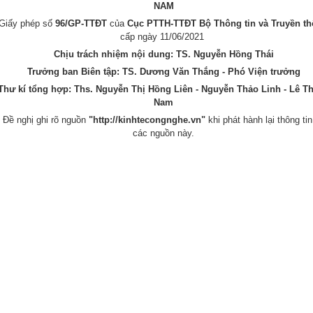
NAM
Giấy phép số
96/GP-TTĐT
của
Cục PTTH-TTĐT Bộ Thông tin và Truyền t
cấp ngày 11/06/2021
Chịu trách nhiệm nội dung: TS. Nguyễn Hồng Thái
Trưởng ban Biên tập: TS. Dương Văn Thắng - Phó Viện trưởng
Thư kí tổng hợp:
Ths. Nguyễn Thị Hồng Liên - Nguyễn Thảo Linh - Lê T
Nam
Đề nghị ghi rõ nguồn
"
http://kinhtecongnghe.vn
"
khi phát hành lại thông tin
các nguồn này.