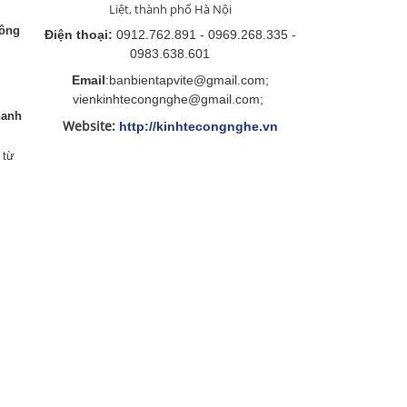
Liệt, thành phố Hà Nội
hông
Điện thoại:
0912.762.891 - 0969.268.335 -
0983.638.601
Email
:banbientapvite@gmail.com;
vienkinhtecongnghe@gmail.com;
hanh
Website:
http://kinhtecongnghe.vn
 từ