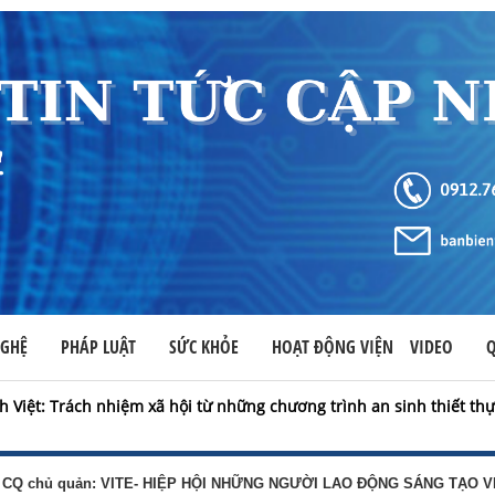
NGHỆ
PHÁP LUẬT
SỨC KHỎE
HOẠT ĐỘNG VIỆN
VIDEO
h Việt: Trách nhiệm xã hội từ những chương trình an sinh thiết th
CQ chủ quản: VITE- HIỆP HỘI NHỮNG NGƯỜI LAO ĐỘNG SÁNG TẠO V