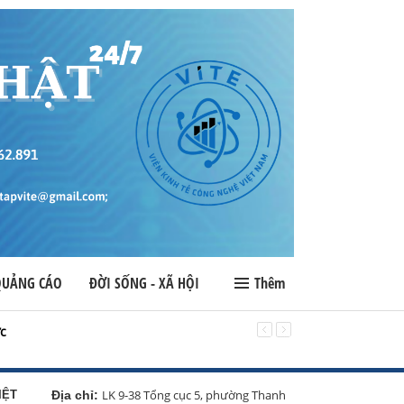
QUẢNG CÁO
ĐỜI SỐNG - XÃ HỘI
Thêm
ực
Hà Nội – Đại hội đ
LK 9-38 Tổng cục 5, phường Thanh
IỆT
Địa chỉ: