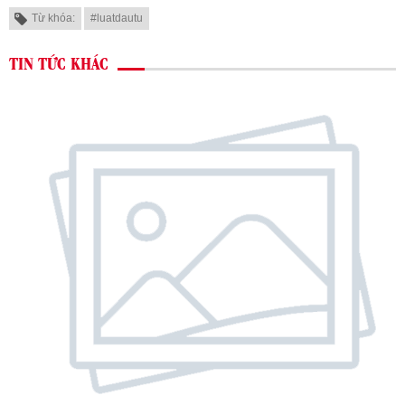
Từ khóa:
#luatdautu
TIN TỨC KHÁC