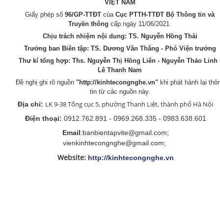
VIỆT NAM
Giấy phép số
96/GP-TTĐT
của
Cục PTTH-TTĐT Bộ Thông tin và
Truyền thông
cấp ngày 11/06/2021
Chịu trách nhiệm nội dung: TS. Nguyễn Hồng Thái
Trưởng ban Biên tập: TS. Dương Văn Thắng - Phó Viện trưởng
Thư kí tổng hợp:
Ths. Nguyễn Thị Hồng Liên - Nguyễn Thảo Linh 
Lê Thanh Nam
Đề nghị ghi rõ nguồn
"
http://kinhtecongnghe.vn
"
khi phát hành lại thô
tin từ các nguồn này.
LK 9-38 Tổng cục 5, phường Thanh Liệt, thành phố Hà Nội
Địa chỉ:
Điện thoại:
0912.762.891 - 0969.268.335 - 0983.638.601
Email
:banbientapvite@gmail.com;
vienkinhtecongnghe@gmail.com;
Website:
http://kinhtecongnghe.vn