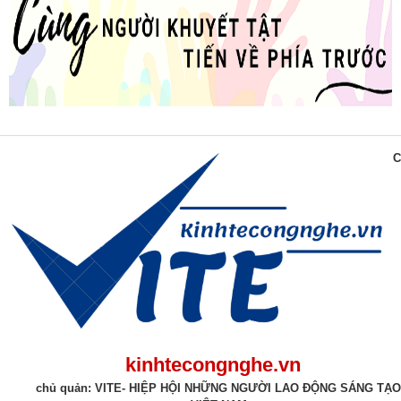
C
kinhtecongnghe.vn
chủ quản: VITE- HIỆP HỘI NHỮNG NGƯỜI LAO ĐỘNG SÁNG TẠO