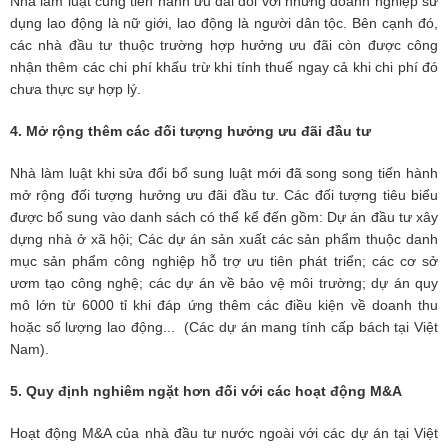
Nhà làm luật cũng tiến hành ưu đãi đối với những doanh nghiệp sử
dụng lao động là nữ giới, lao động là người dân tộc. Bên cạnh đó,
các nhà đầu tư thuộc trường hợp hưởng ưu đãi còn được công
nhận thêm các chi phí khấu trừ khi tính thuế ngay cả khi chi phí đó
chưa thực sự hợp lý.
4. Mở rộng thêm các đối tượng hưởng ưu đãi đầu tư
Nhà làm luật khi sửa đổi bổ sung luật mới đã song song tiến hành
mở rộng đối tượng hưởng ưu đãi đầu tư. Các đối tượng tiêu biểu
được bổ sung vào danh sách có thể kể đến gồm: Dự án đầu tư xây
dựng nhà ở xã hội; Các dự án sản xuất các sản phẩm thuộc danh
mục sản phẩm công nghiệp hỗ trợ ưu tiên phát triển; các cơ sở
ươm tạo công nghệ; các dự án về bảo vệ môi trường; dự án quy
mô lớn từ 6000 tỉ khi đáp ứng thêm các điều kiện về doanh thu
hoặc số lượng lao động... (Các dự án mang tính cấp bách tại Việt
Nam).
5. Quy định nghiêm ngặt hơn đối với các hoạt động M&A
Hoạt động M&A của nhà đầu tư nước ngoài với các dự án tại Việt