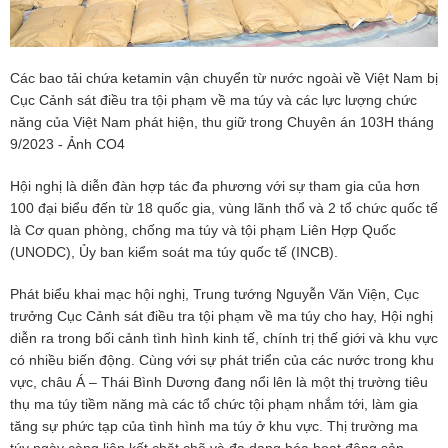
Các bao tải chứa ketamin vận chuyển từ nước ngoài về Việt Nam bị
Cục Cảnh sát điều tra tội phạm về ma túy và các lực lượng chức
năng của Việt Nam phát hiện, thu giữ trong Chuyên án 103H tháng
9/2023 - Ảnh CO4
Hội nghị là diễn đàn hợp tác đa phương với sự tham gia của hơn
100 đại biểu đến từ 18 quốc gia, vùng lãnh thổ và 2 tổ chức quốc tế
là Cơ quan phòng, chống ma túy và tội phạm Liên Hợp Quốc
(UNODC), Ủy ban kiểm soát ma túy quốc tế (INCB).
Phát biểu khai mạc hội nghị, Trung tướng Nguyễn Văn Viện, Cục
trưởng Cục Cảnh sát điều tra tội phạm về ma túy cho hay, Hội nghị
diễn ra trong bối cảnh tình hình kinh tế, chính trị thế giới và khu vực
có nhiều biến động. Cùng với sự phát triển của các nước trong khu
vực, châu Á – Thái Bình Dương đang nổi lên là một thị trường tiêu
thụ ma túy tiềm năng mà các tổ chức tội phạm nhắm tới, làm gia
tăng sự phức tạp của tình hình ma túy ở khu vực. Thị trường ma
túy ngày càng liên kết chặt chẽ và đa dạng hóa hoạt động sản