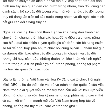
kết một số chuyên án điển hình về ma túy; cập nhật, trao đổi tình
hình ma túy liên quan đến các nước trong nhóm, trao đổi, cung cấp
danh sách, hồ sơ các đối tượng phạm tội về ma túy, các đối tượng
truy nã đang lẩn trốn tại các nước trong nhóm và đề nghị xác minh,
bắt giữ các đối tượng truy nã.
Ngoài ra, các đại biểu còn thảo luận về khả năng đấu tranh các
chuyên án chung, triển khai các hoạt động điều tra chung, nâng
cao hiệu quả tác chiến xuyên quốc gia cử đoàn cán bộ sang nước
sở tại để phối hợp phá án, tổ chức hỏi cung bị can… nhằm bắt giữ
cả đường dây, bao gồm các đối tượng vận chuyển và các đối
tượng chỉ huy, cầm đầu; những thuận lợi, khó khăn và kinh nghiệm
rút ra trong quá trình phối hợp đấu tranh phòng, chống tội phạm
ma túy liên quan đến các nước.
Đây là lần thứ hai Việt Nam và Hoa Kỳ đăng cai tổ chức Hội nghị
Mini IDEC, điều đó thể hiện vai trò và trách nhiệm quốc tế của Việt
Nam trong giải quyết vấn đề ma túy toàn cầu đối với khu vực Viễn
Đông nói chung và với Hoa kỳ nói riêng, góp phần nâng cao vị thế
và cam kết chính trị mạnh mẽ của Việt Nam trong hợp tác về
phòng, chống ma túy ở khu vực và trên thế giới./.