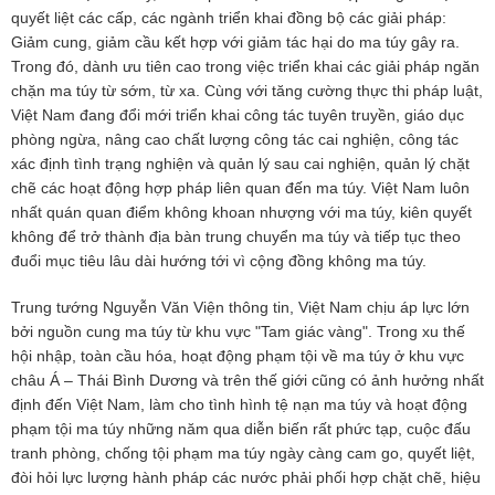
quyết liệt các cấp, các ngành triển khai đồng bộ các giải pháp:
Giảm cung, giảm cầu kết hợp với giảm tác hại do ma túy gây ra.
Trong đó, dành ưu tiên cao trong việc triển khai các giải pháp ngăn
chặn ma túy từ sớm, từ xa. Cùng với tăng cường thực thi pháp luật,
Việt Nam đang đổi mới triển khai công tác tuyên truyền, giáo dục
phòng ngừa, nâng cao chất lượng công tác cai nghiện, công tác
xác định tình trạng nghiện và quản lý sau cai nghiện, quản lý chặt
chẽ các hoạt động hợp pháp liên quan đến ma túy. Việt Nam luôn
nhất quán quan điểm không khoan nhượng với ma túy, kiên quyết
không để trở thành địa bàn trung chuyển ma túy và tiếp tục theo
đuổi mục tiêu lâu dài hướng tới vì cộng đồng không ma túy.
Trung tướng Nguyễn Văn Viện thông tin, Việt Nam chịu áp lực lớn
bởi nguồn cung ma túy từ khu vực "Tam giác vàng". Trong xu thế
hội nhập, toàn cầu hóa, hoạt động phạm tội về ma túy ở khu vực
châu Á – Thái Bình Dương và trên thế giới cũng có ảnh hưởng nhất
định đến Việt Nam, làm cho tình hình tệ nạn ma túy và hoạt động
phạm tội ma túy những năm qua diễn biến rất phức tạp, cuộc đấu
tranh phòng, chống tội phạm ma túy ngày càng cam go, quyết liệt,
đòi hỏi lực lượng hành pháp các nước phải phối hợp chặt chẽ, hiệu