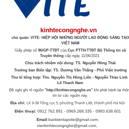
kinhtecongnghe.vn
chủ quản: VITE- HIỆP HỘI NHỮNG NGƯỜI LAO ĐỘNG SÁNG TẠO
VIỆT NAM
Giấy phép số
96/GP-TTĐT
của
Cục PTTH-TTĐT Bộ Thông tin và
Truyền thông
cấp ngày 11/06/2021
Chịu trách nhiệm nội dung: TS. Nguyễn Hồng Thái
Trưởng ban Biên tập: TS. Dương Văn Thắng - Phó Viện trưởng
Thư kí tổng hợp:
Ths. Nguyễn Thị Hồng Liên - Nguyễn Thảo Linh 
Lê Thanh Nam
Đề nghị ghi rõ nguồn
"
http://kinhtecongnghe.vn
"
khi phát hành lại thô
tin từ các nguồn này.
LK 9-38 Tổng cục 5, phường Thanh Liệt, thành phố Hà Nội
Địa chỉ:
Điện thoại:
0912.762.891 - 0969.268.335 - 0983.638.601
Email
:banbientapvite@gmail.com;
vienkinhtecongnghe@gmail.com;